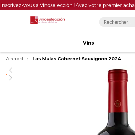
Inscrivez-vous à Vinoselección !
Avec votre premier acha
Vins
Accueil
Las Mulas Cabernet Sauvignon 2024
Skip
to
the
end
of
the
images
gallery