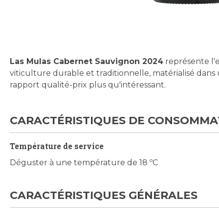
Skip
to
the
beginning
Las Mulas Cabernet Sauvignon 2024
représente l'
of
viticulture durable et traditionnelle, matérialisé dan
the
rapport qualité-prix plus qu'intéressant.
images
gallery
CARACTÉRISTIQUES DE CONSOMMA
Température de service
Déguster à une température de 18 ºC
CARACTÉRISTIQUES GÉNÉRALES