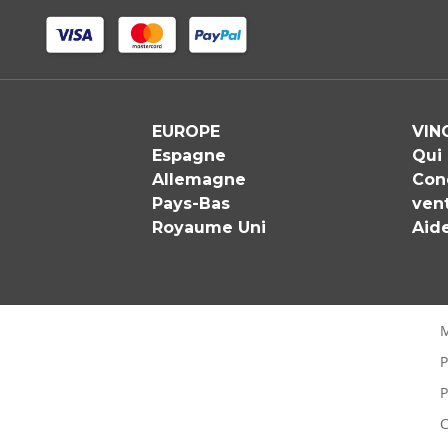
EUROPE
VIN
Espagne
Qui
Allemagne
Con
Pays-Bas
ven
Royaume Uni
Aid
M
P
P
C