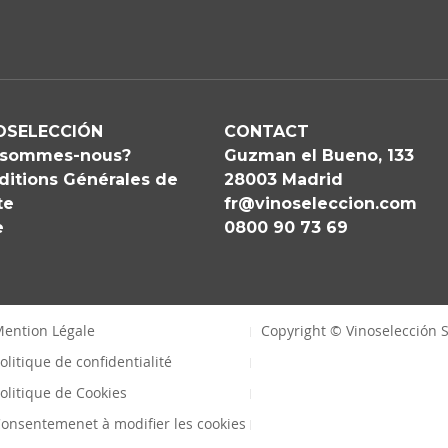
OSELECCIÓN
CONTACT
 sommes-nous?
Guzman el Bueno, 133
ditions Générales de
28003 Madrid
te
fr@vinoseleccion.com
e
0800 90 73 69
ention Légale
Copyright © Vinoselección S
olitique de confidentialité
olitique de Cookies
onsentemenet à modifier les cookies