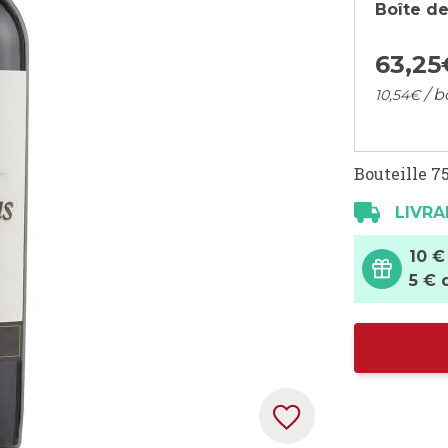
Boîte de
63,
25
/ b
10,
54
€
Bouteille 75
LIVRA
10 €
5 € 