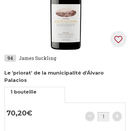
Skip
94
James Suckling
to
the
Le 'priorat' de la municipalité d'Álvaro
beginning
Palacios
of
1 bouteille
the
images
gallery
70,
20
€