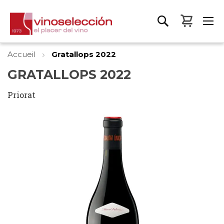
Mon pa
Accueil
Gratallops 2022
GRATALLOPS 2022
Priorat
Skip
to
the
end
of
the
images
gallery