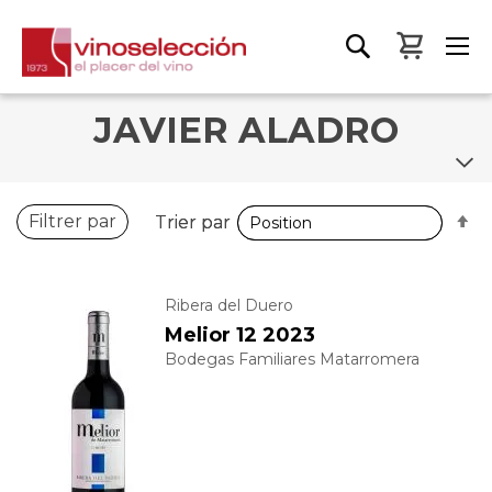
Mon pa
JAVIER ALADRO
P
P
Filtrer par
Trier par
Trier par
o
o
d
d
Ribera del Duero
Melior 12 2023
Bodegas Familiares Matarromera