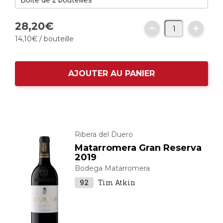
28,
20
€
14,
10
€
/ bouteille
AJOUTER AU PANIER
Ribera del Duero
Matarromera Gran Reserva
2019
Bodega Matarromera
92
Tim Atkin