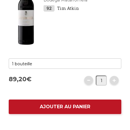
Bodega Matarromera
92
Tim Atkin
89,
20
€
AJOUTER AU PANIER