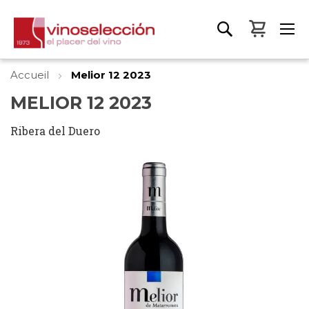
Mon pa
Accueil
Melior 12 2023
MELIOR 12 2023
Ribera del Duero
Skip
to
the
end
of
the
images
gallery