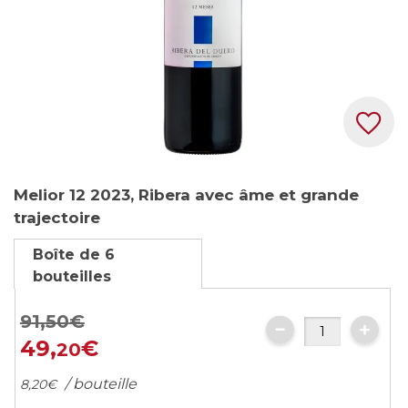
Skip
Melior 12 2023, Ribera avec âme et grande
to
trajectoire
the
beginning
Boîte de 6
of
bouteilles
the
images
91,
50
€
gallery
49,
€
20
/ bouteille
8,
20
€