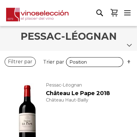
Mon pa
PESSAC-LÉOGNAN
P
P
Filtrer par
Trier par
Trier par
o
o
d
d
Pessac-Léognan
Château Le Pape 2018
Château Haut-Bailly