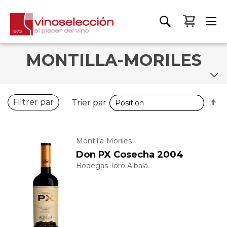
Mon pa
MONTILLA-MORILES
P
P
Filtrer par
Trier par
Trier par
o
o
d
d
Montilla-Moriles
Don PX Cosecha 2004
Bodegas Toro Albalá