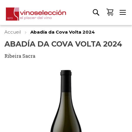
Mon pa
Accueil
Abadía da Cova Volta 2024
ABADÍA DA COVA VOLTA 2024
Ribeira Sacra
Skip
to
the
end
of
the
images
gallery