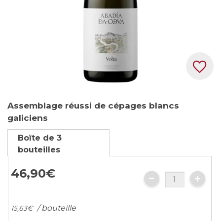
Skip
Assemblage réussi de cépages blancs
to
galiciens
the
beginning
Boîte de 3
of
bouteilles
the
images
46,
90
€
gallery
/ bouteille
15,
63
€