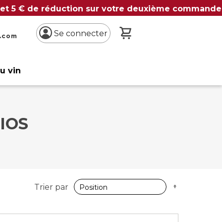
 et 5 € de réduction sur votre deuxième commande
Mon panier
Se connecter
n.com
du vin
IOS
Par
Trier par
ordre
décroissan