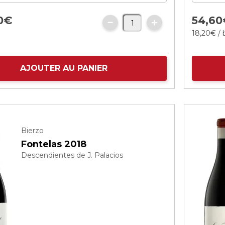
0
€
54,
60
18,
20
€
/ 
AJOUTER AU PANIER
Bierzo
Fontelas 2018
Descendientes de J. Palacios