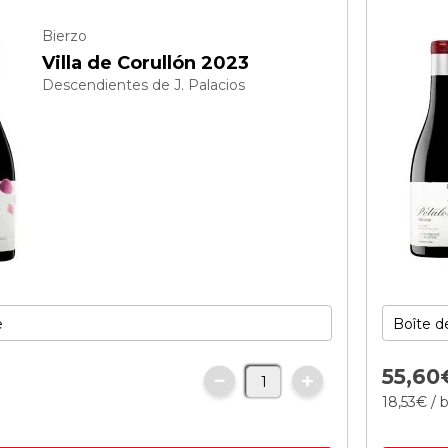
Bierzo
Villa de Corullón 2023
Descendientes de J. Palacios
55,
60
18,
53
€
/ b