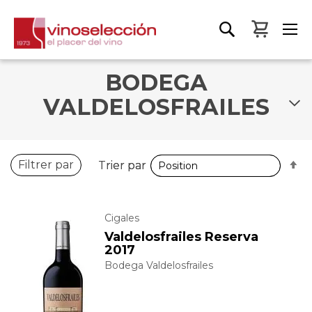
Mon pa
BODEGA
VALDELOSFRAILES
P
P
Filtrer par
Trier par
Trier par
o
o
d
d
Cigales
Valdelosfrailes Reserva
2017
Bodega Valdelosfrailes