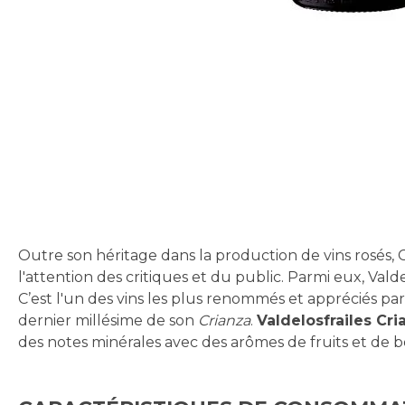
Skip
to
the
beginning
of
the
images
gallery
Outre son héritage dans la production de vins rosés, 
l'attention des critiques et du public. Parmi eux, Val
C’est l'un des vins les plus renommés et appréciés pa
dernier millésime de son
Crianza
.
Valdelosfrailes Cri
des notes minérales avec des arômes de fruits et de bo