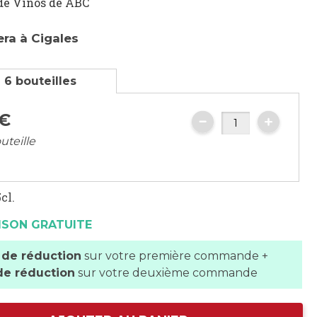
de Vinos de ABC
ra à Cigales
 6 bouteilles
€
uteille
cl.
ISON GRATUITE
 de réduction
sur votre première commande +
de réduction
sur votre deuxième commande