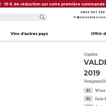
t :
10 € de réduction sur votre première commande
0800 907 369
fr@vinoseleccio
Rechercher
Rechercher
Vins d'autres pays
Offrir 
Cigales
VALD
2019
Tempranill
91
Wine 
91
Guía 