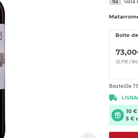
92
Guía 
Matarrome
Boîte de
73,
00
/ bo
12,
17
€
Bouteille 75
LIVRA
10 €
5 € 