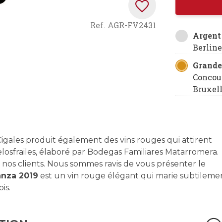
Ref.
AGR-FV2431
Argent
Berlin
Grande
Concou
Bruxel
Cigales produit également des vins rouges qui attirent
delosfrailes, élaboré par Bodegas Familiares Matarromera.
r nos clients. Nous sommes ravis de vous présenter le
anza 2019
est un vin rouge élégant qui marie subtileme
is.