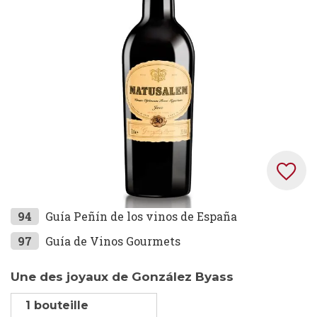
the
images
gallery
Skip
94
Guía Peñín de los vinos de España
to
97
Guía de Vinos Gourmets
the
beginning
Une des joyaux de González Byass
of
the
1 bouteille