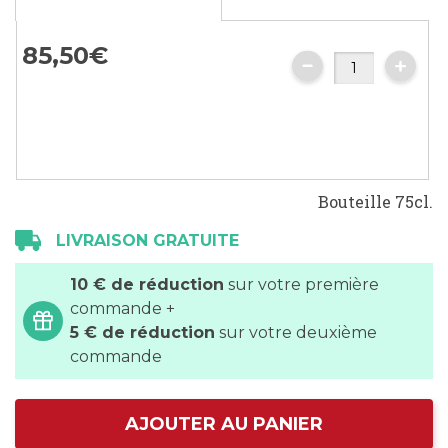
images
gallery
85,
50
€
Bouteille 75cl.
LIVRAISON GRATUITE
10 € de réduction
sur votre première
commande +
5 € de réduction
sur votre deuxième
commande
AJOUTER AU PANIER