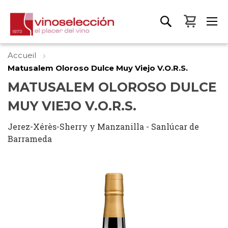
Mon pa
Accueil
Matusalem Oloroso Dulce Muy Viejo V.O.R.S.
MATUSALEM OLOROSO DULCE
MUY VIEJO V.O.R.S.
Jerez-Xérès-Sherry y Manzanilla - Sanlúcar de
Barrameda
Skip
to
the
end
of