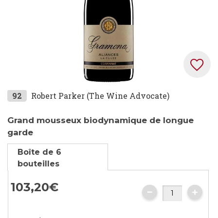
Skip
92
Robert Parker (The Wine Advocate)
to
the
Grand mousseux biodynamique de longue
beginning
garde
of
Boîte de 6
the
bouteilles
images
gallery
103,
20
€