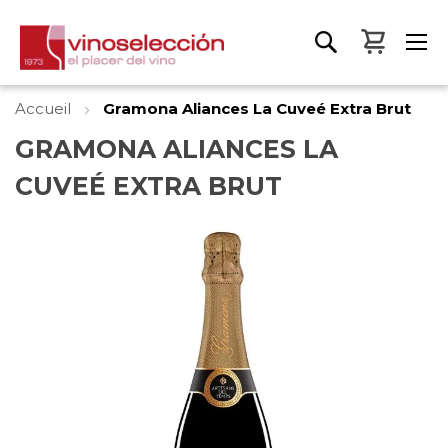
Mon pa
Accueil
Gramona Aliances La Cuveé Extra Brut
GRAMONA ALIANCES LA
CUVEÉ EXTRA BRUT
Skip
to
the
end
of
the
images
gallery