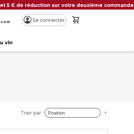
 et 5 € de réduction sur votre deuxième commande
Mon panier
Se connecter
n.com
du vin
Par
Trier par
ordre
décroissan