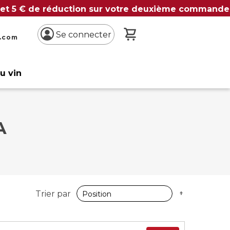
 et 5 € de réduction sur votre deuxième commande
Mon panier
Se connecter
n.com
du vin
A
Par
Trier par
ordre
décroissan