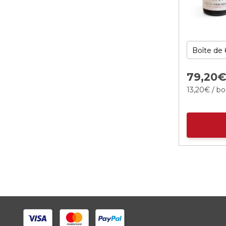
79,
20
13,
20
€
/ bo