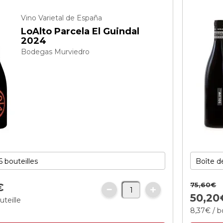
Vino Varietal de España
LoAlto Parcela El Guindal
2024
Bodegas Murviedro
75,
60
€
€
50,
20
uteille
8,
37
€
/ b