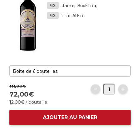
92
James Suckling
92
Tim Atkin
111,
00
€
72,
00
€
12,
00
€
/ bouteille
AJOUTER AU PANIER