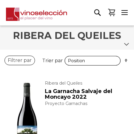
Mon pa
RIBERA DEL QUEILES
P
P
Filtrer par
Trier par
Trier par
o
o
d
d
Ribera del Queiles
La Garnacha Salvaje del
Moncayo 2022
Proyecto Garnachas