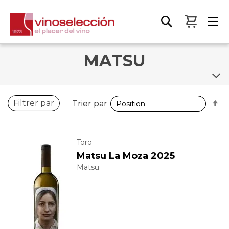
Mon pa
MATSU
P
P
Filtrer par
Trier par
Trier par
o
o
d
d
Toro
Matsu La Moza 2025
Matsu