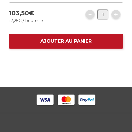
103,
50
€
17,
25
€
/ bouteille
AJOUTER AU PANIER