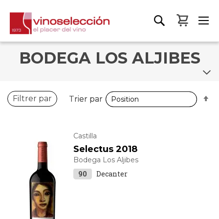
Mon pa
BODEGA LOS ALJIBES
P
P
Filtrer par
Trier par
Trier par
o
o
d
d
Castilla
Selectus 2018
Bodega Los Aljibes
90
Decanter