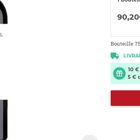
90,
20
Bouteille 75
LIVRA
10 €
5 € 