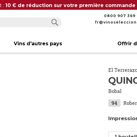
t :
10 € de réduction sur votre première commande
0800 907 369
fr@vinoseleccio
Rechercher
Rechercher
Vins d'autres pays
Offrir 
El Terreraz
QUIN
Bobal
94
Rober
Impressio
1 boutei