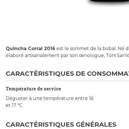
Skip
to
the
beginning
Quincha Corral 2016
est le sommet de la bobal. Né de 
of
élaboré artisanalement par son œnologue, Toni Sarrión
the
images
gallery
CARACTÉRISTIQUES DE CONSOMMA
Température de service
Déguster à une température entre 16
et 17 ºC
CARACTÉRISTIQUES GÉNÉRALES