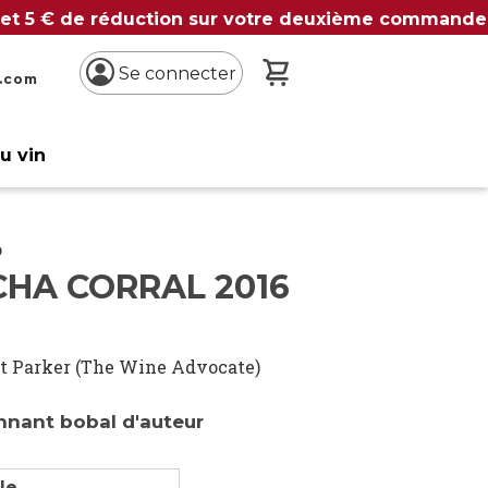
 et 5 € de réduction sur votre deuxième commande
Mon panier
Se connecter
n.com
du vin
o
CHA CORRAL 2016
t Parker (The Wine Advocate)
nnant bobal d'auteur
lle