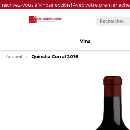
Inscrivez-vous à Vinoselección !
Avec votre premier acha
Vins
Accueil
Quincha Corral 2016
Skip
to
the
end
of
the
images
gallery