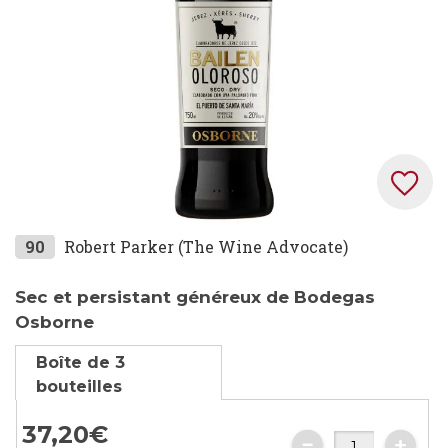
Skip
90
Robert Parker (The Wine Advocate)
to
the
Sec et persistant généreux de Bodegas
beginning
Osborne
of
Boîte de 3
the
bouteilles
images
gallery
37,
20
€