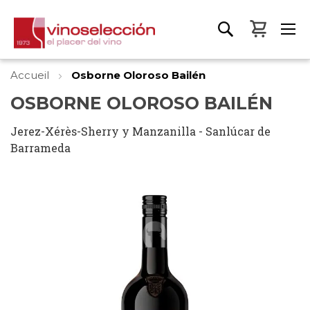
Mon pa
Accueil
Osborne Oloroso Bailén
OSBORNE OLOROSO BAILÉN
Jerez-Xérès-Sherry y Manzanilla - Sanlúcar de
Barrameda
Skip
to
the
end
of
the
images
gallery