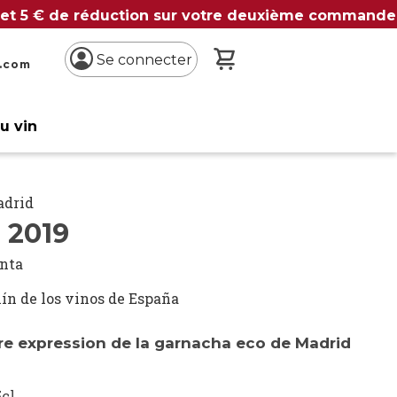
 et 5 € de réduction sur votre deuxième commande
Mon panier
Se connecter
n.com
du vin
adrid
O 2019
inta
ín de los vinos de España
ure expression de la garnacha eco de Madrid
cl.