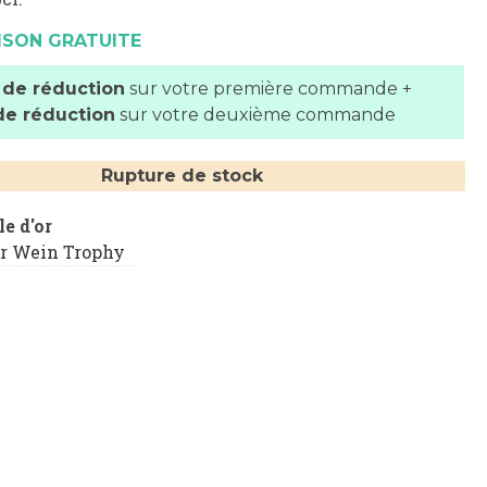
ISON GRATUITE
 de réduction
sur votre première commande +
de réduction
sur votre deuxième commande
Rupture de stock
e d'or
er Wein Trophy