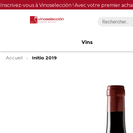
Inscrivez-vous à Vinoselección !
Avec votre premier acha
Vins
Accueil
Initio 2019
Skip
to
the
end
of
the
images
gallery