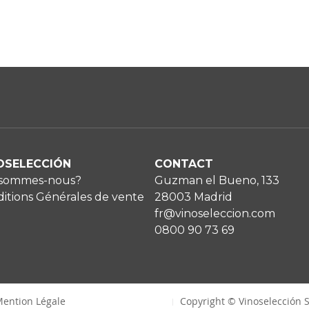
OSELECCIÓN
CONTACT
 sommes-nous?
Guzman el Bueno, 133
itions Générales de vente
28003 Madrid
fr@vinoseleccion.com
0800 90 73 69
ention Légale
Copyright © Vinoselección S