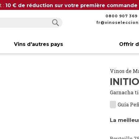
t :
10 € de réduction sur votre première commande
0800 907 369
fr@vinoseleccio
Rechercher
Rechercher
Vins d'autres pays
Offrir 
Vinos de M
INITI
Garnacha t
Guía Peñ
La meille
Bouteille 75