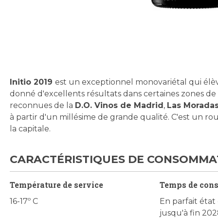
Skip
to
the
beginning
Initio 2019
est un exceptionnel monovariétal qui élè
of
donné d'excellents résultats dans certaines zones de M
the
reconnues de la
D.O. Vinos de Madrid
,
Las Moradas
images
à partir d'un millésime de grande qualité. C'est un r
gallery
la capitale.
CARACTÉRISTIQUES DE CONSOMMA
Température de service
Temps de con
16-17º C
En parfait éta
jusqu'à fin 20