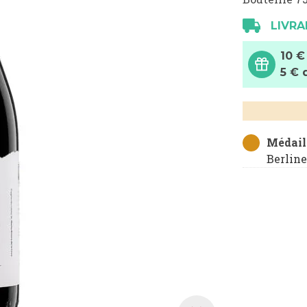
LIVRA
10 €
5 € 
Médaill
Berlin