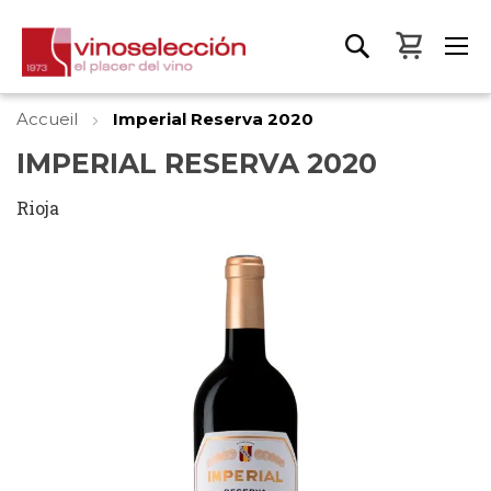
Mon pa
Accueil
Imperial Reserva 2020
IMPERIAL RESERVA 2020
Rioja
Skip
to
the
end
of
the
images
gallery