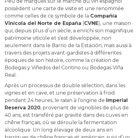
Peu de marques sur le marché du vin espagnol
possèdent une carte de visite et une renommée
comme celles de ce symbole de la
Compañía
Vinícola del Norte de España
(
CVNE
), une maison
qui, depuis plus d’un siècle, a enrichi son magnifique
patrimoine viticole et s’est développée, non
seulement dans le Barrio de la Estación, mais aussi à
travers des projets avant-gardistes à différentes
époques de son histoire, comme la création de
Bodegas y Viñedos del Contino ou Bodegas Viña
Real.
Après un processus de double sélection, dans les
vignes et en cave, et une préservation à froid
pendant 24 heures, le raisin à l’origine de
Imperial
Reserva 2020
, provenant de vignobles de plus de
40 ans, est transféré par gravité dans des cuves en
chêne français, où se déroule la fermentation
alcoolique. Un long élevage de deux ans en
barriques de chêne français et américain, suivi d’un