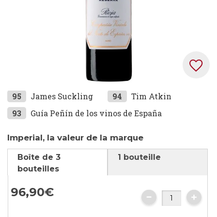
Skip
95
James Suckling
94
Tim Atkin
to
93
Guía Peñín de los vinos de España
the
beginning
Imperial, la valeur de la marque
of
the
Boîte de 3
1 bouteille
images
bouteilles
gallery
96,
90
€