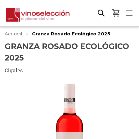
Mon pa
Accueil
Granza Rosado Ecológico 2025
GRANZA ROSADO ECOLÓGICO
2025
Cigales
Skip
to
the
end
of
the
images
gallery