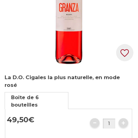
Skip
La D.O. Cigales la plus naturelle, en mode
to
rosé
the
beginning
Boîte de 6
of
bouteilles
the
images
49,
50
€
gallery