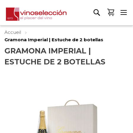
Mon pa
Accueil
Gramona Imperial | Estuche de 2 botellas
GRAMONA IMPERIAL |
ESTUCHE DE 2 BOTELLAS
Skip
to
the
end
of
the
images
gallery