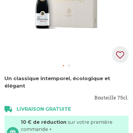
Skip
Un classique intemporel, écologique et
to
élégant
the
beginning
Bouteille 75cl.
of
the
LIVRAISON GRATUITE
images
10 € de réduction
sur votre première
gallery
commande +