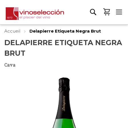
Mon pa
Accueil
Delapierre Etiqueta Negra Brut
DELAPIERRE ETIQUETA NEGRA
BRUT
Cava
Skip
to
the
end
of
the
images
gallery