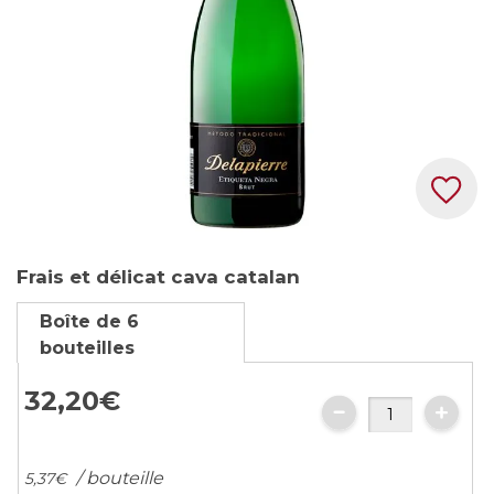
Skip
Frais et délicat cava catalan
to
the
Boîte de 6
beginning
bouteilles
of
the
32,
20
€
images
gallery
/ bouteille
5,
37
€