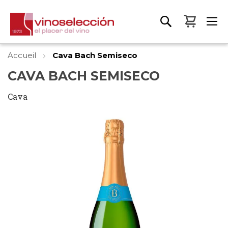
Mon pa
Accueil
Cava Bach Semiseco
CAVA BACH SEMISECO
Cava
Skip
to
the
end
of
the
images
gallery