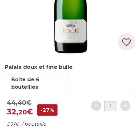
Skip
Palais doux et fine bulle
to
the
Boîte de 6
beginning
bouteilles
of
the
44,
40
€
images
-27%
32,
€
20
gallery
/ bouteille
5,
37
€