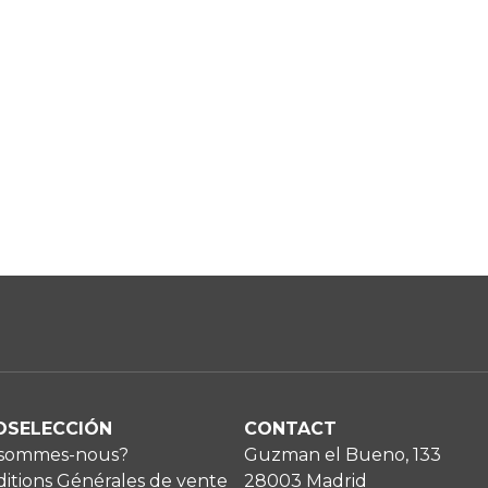
OSELECCIÓN
CONTACT
 sommes-nous?
Guzman el Bueno, 133
itions Générales de vente
28003 Madrid