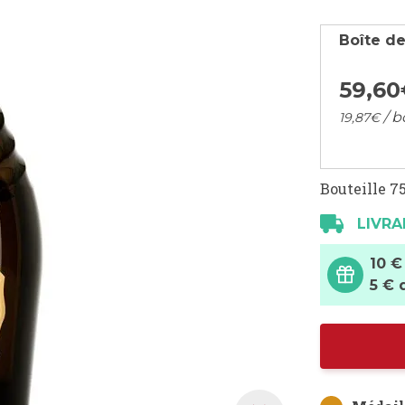
Boîte de
59,
60
/ b
19,
87
€
Bouteille 75
LIVRA
10 €
5 € 