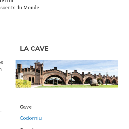
e d'or
escents du Monde
LA CAVE
es
n
Cave
Codorníu