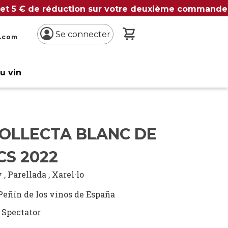
 et 5 € de réduction sur votre deuxième commande
Mon panier
Se connecter
n.com
du vin
COLLECTA BLANC DE
CS 2022
y
,
Parellada
,
Xarel·lo
Peñín de los vinos de España
 Spectator