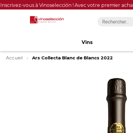
Inscrivez-vous à Vinoselección !
Avec votre premier acha
Vins
Accueil
Ars Collecta Blanc de Blancs 2022
Skip
to
the
end
of
the
images
gallery