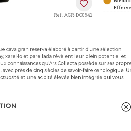
Médaill
Efferv
Ref.
AGR-DC0641
e cava gran reserva élaboré à partir d'une sélection
, xarel·lo et parellada révèlent leur plein potentiel et
t aux connaissances qu'Ars Collecta possède sur ses propr
 avec près de cinq siècles de savoir-faire œnologique. U
nctuosité et une acidité élevée bien intégrée qui vous
TION