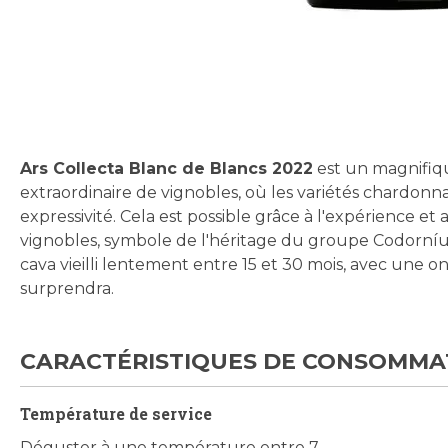
Skip
to
the
beginning
Ars Collecta Blanc de Blancs 2022
est un magnifiqu
of
extraordinaire de vignobles, où les variétés chardonnay
the
expressivité. Cela est possible grâce à l'expérience e
images
vignobles, symbole de l'héritage du groupe Codorníu,
gallery
cava vieilli lentement entre 15 et 30 mois, avec une o
surprendra.
CARACTÉRISTIQUES DE CONSOMMA
Température de service
Déguster à une température entre 7