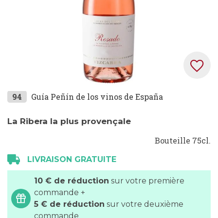
Skip
94
Guía Peñín de los vinos de España
to
the
La Ribera la plus provençale
beginning
Bouteille 75cl.
of
the
LIVRAISON GRATUITE
images
gallery
10 € de réduction
sur votre première
commande +
5 € de réduction
sur votre deuxième
commande