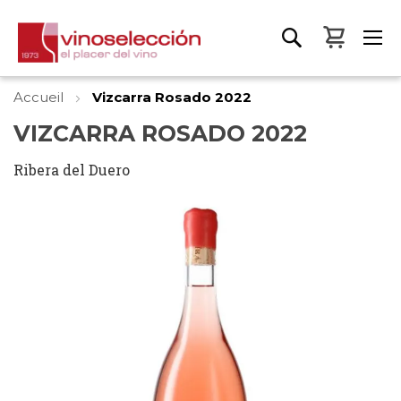
Mon pa
Accueil
Vizcarra Rosado 2022
VIZCARRA ROSADO 2022
Ribera del Duero
Skip
to
the
end
of
the
images
gallery