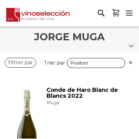
Mon pa
JORGE MUGA
P
P
Filtrer par
Trier par
Trier par
o
o
d
d
Conde de Haro Blanc de
Blancs 2022
Muga