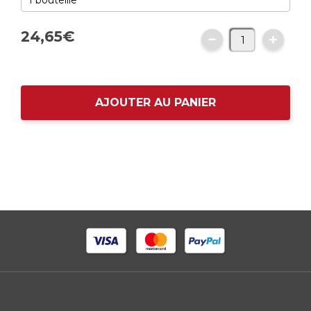
24,
65
€
AJOUTER AU PANIER