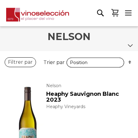
Mon pa
NELSON
P
P
Filtrer par
Trier par
Trier par
o
o
d
d
Nelson
Heaphy Sauvignon Blanc
2023
Heaphy Vineyards