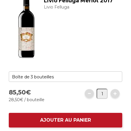
Livio Felluga Merlot 2017
Livio Felluga
85,
50
€
28,
50
€
/ bouteille
AJOUTER AU PANIER