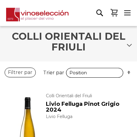
Mon pa
COLLI ORIENTALI DEL
FRIULI
P
P
Filtrer par
Trier par
Trier par
o
o
d
d
Colli Orientali del Friuli
Livio Felluga Pinot Grigio
2024
Livio Felluga