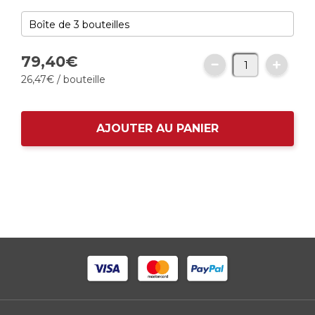
79,
40
€
26,
47
€
/ bouteille
AJOUTER AU PANIER