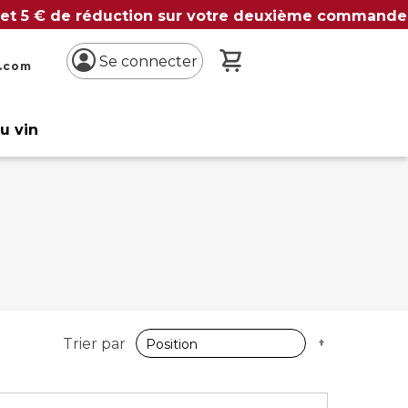
 et 5 € de réduction sur votre deuxième commande
Mon panier
Se connecter
n.com
du vin
Par
Trier par
ordre
décroissan