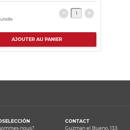
€
uteille
AJOUTER AU PANIER
OSELECCIÓN
CONTACT
 sommes-nous?
Guzman el Bueno, 133