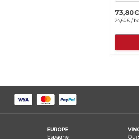
73,
80
24,
60
€
/ bo
EUROPE
VIN
Espagne
Qui