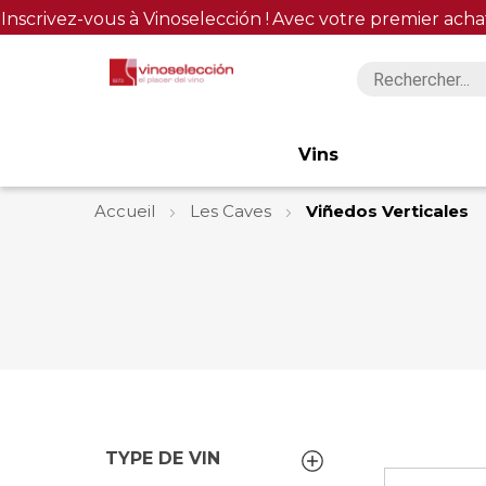
Inscrivez-vous à Vinoselección !
Avec votre premier acha
Vins
Accueil
Les Caves
Viñedos Verticales
TYPE DE VIN