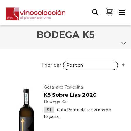
Mon pa
BODEGA K5
P
P
Trier par
Trier par
o
o
d
d
Getariako Txakolina
K5 Sobre Lías 2020
Bodega K5
91
Guía Peñín de los vinos de
España