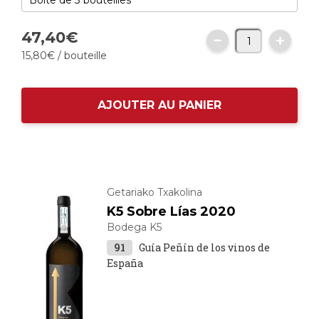
47,
40
€
15,
80
€
/ bouteille
AJOUTER AU PANIER
Getariako Txakolina
K5 Sobre Lías 2020
Bodega K5
91
Guía Peñín de los vinos de
España