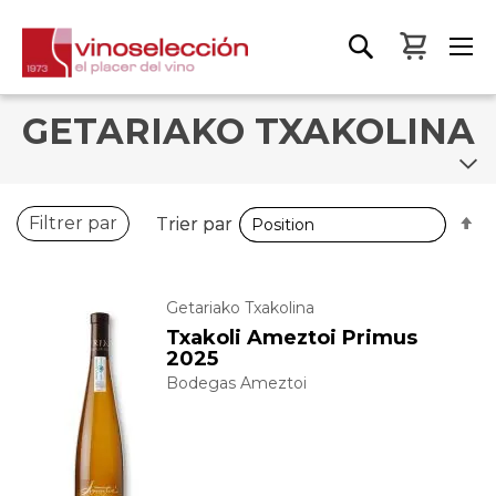
Mon pa
GETARIAKO TXAKOLINA
P
P
Filtrer par
Trier par
Trier par
o
o
d
d
Getariako Txakolina
Txakoli Ameztoi Primus
2025
Bodegas Ameztoi