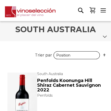
Mon pa
SOUTH AUSTRALIA
P
P
Trier par
Trier par
o
o
d
d
South Australia
Penfolds Koonunga Hill
Shiraz Cabernet Sauvignon
2022
Penfolds