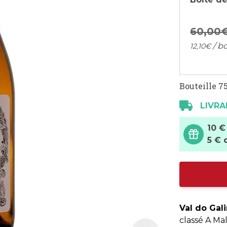
60,
00
/ bo
12,
10
€
Bouteille 75
LIVRA
10 €
5 € 
Val do Gal
classé A Ma