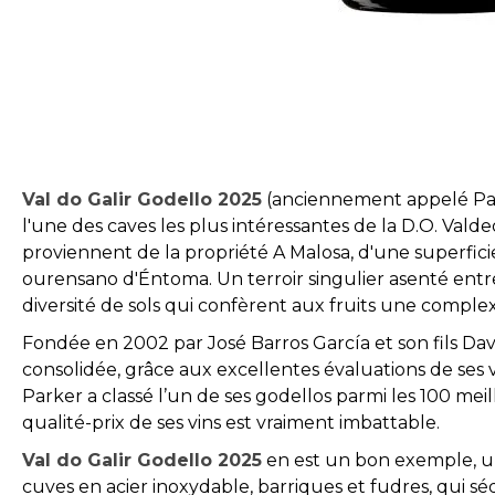
Skip
to
the
beginning
of
Val do Galir Godello 2025
(anciennement appelé Pagos
the
l'une des caves les plus intéressantes de la D.O. Valdeo
images
proviennent de la propriété A Malosa, d'une superficie 
gallery
ourensano d'Éntoma. Un terroir singulier asenté entr
diversité de sols qui confèrent aux fruits une comple
Fondée en 2002 par José Barros García et son fils Dav
consolidée, grâce aux excellentes évaluations de ses v
Parker a classé l’un de ses godellos parmi les 100 mei
qualité-prix de ses vins est vraiment imbattable.
Val do Galir Godello 2025
en est un bon exemple, un
cuves en acier inoxydable, barriques et fudres, qui séd