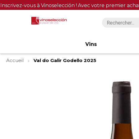
Inscrivez-vous à Vinoselección !
Avec votre premier acha
Vins
Accueil
Val do Galir Godello 2025
Skip
to
the
end
of
the
images
gallery