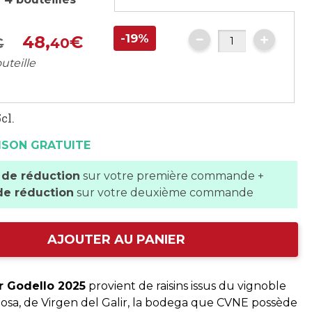
-19%
48,
€
€
40
uteille
cl.
ISON GRATUITE
 de réduction
sur votre première commande +
de réduction
sur votre deuxième commande
AJOUTER AU PANIER
ir Godello 2025
provient de raisins issus du vignoble
losa, de Virgen del Galir, la bodega que CVNE possède