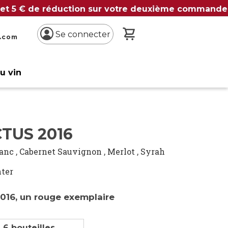
 et 5 € de réduction sur votre deuxième commande
Mon panier
Se connecter
n.com
du vin
TUS 2016
ranc
,
Cabernet Sauvignon
,
Merlot
,
Syrah
ter
2016, un rouge exemplaire
 6 bouteilles