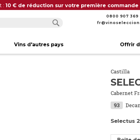
t :
10 € de réduction sur votre première commande
0800 907 369
fr@vinoseleccio
Rechercher
Rechercher
Vins d'autres pays
Offrir 
Castilla
SELEC
Cabernet F
93
Decan
Selectus 
Boîte de