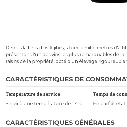
Skip
to
the
beginning
Depuis la Finca Los Aljibes, située à mille mètres d'a
of
présentons l'un des vins les plus remarquables de la 
the
raisins de la propriété, doté d'un élevage rigoureux e
images
gallery
CARACTÉRISTIQUES DE CONSOMMA
Température de service
Temps de con
Servir à une température de 17º C
En parfait état
CARACTÉRISTIQUES GÉNÉRALES