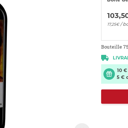
103,
5
/ bo
17,
25
€
Bouteille 75
LIVRA
10 €
5 € 