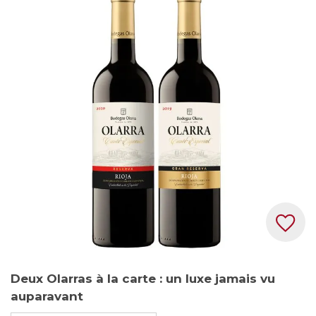
the
end
of
the
images
gallery
Skip
Deux Olarras à la carte : un luxe jamais vu
to
auparavant
the