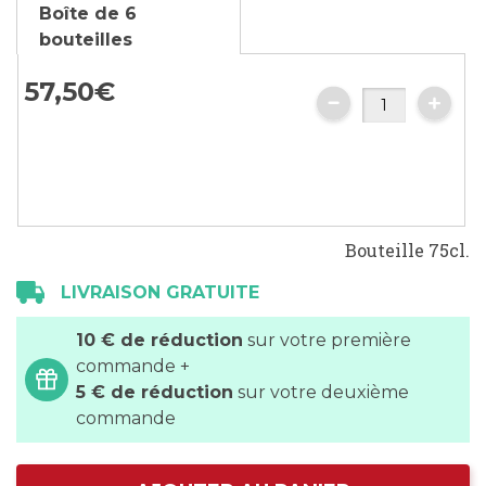
beginning
Boîte de 6
of
bouteilles
the
images
57,50€
gallery
Bouteille 75cl.
LIVRAISON GRATUITE
10 € de réduction
sur votre première
commande +
5 € de réduction
sur votre deuxième
commande