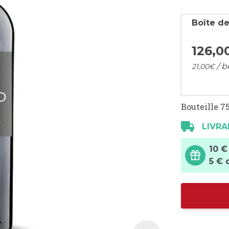
Boîte de
126,
0
/ b
21,
00
€
Bouteille 75
LIVRA
10 €
5 € 