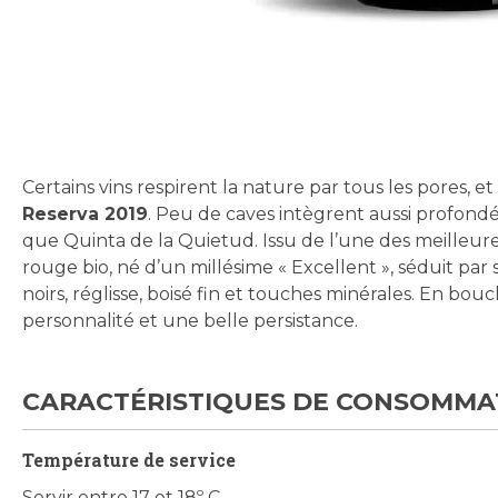
Skip
to
the
beginning
Certains vins respirent la nature par tous les pores, e
of
Reserva 2019
. Peu de caves intègrent aussi profon
the
que Quinta de la Quietud. Issu de l’une des meilleure
images
rouge bio, né d’un millésime « Excellent », séduit pa
gallery
noirs, réglisse, boisé fin et touches minérales. En bou
personnalité et une belle persistance.
CARACTÉRISTIQUES DE CONSOMMA
Température de service
Servir entre 17 et 18º C