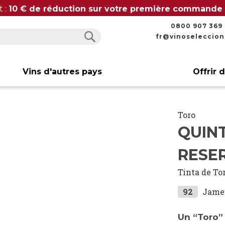
t :
10 € de réduction sur votre première commande
0800 907 369
fr@vinoseleccio
Rechercher
Rechercher
Vins d'autres pays
Offrir 
Toro
QUIN
RESER
Tinta de To
92
Jame
Un “Toro” 