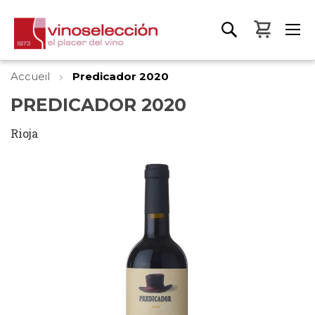
Mon pa
Accueil
Predicador 2020
PREDICADOR 2020
Rioja
Skip
to
the
end
of
the
images
gallery