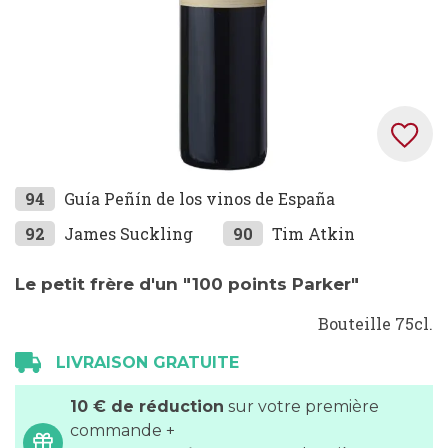
Skip
94
Guía Peñín de los vinos de España
to
92
James Suckling
90
Tim Atkin
the
beginning
Le petit frère d'un "100 points Parker"
of
the
Bouteille 75cl.
images
LIVRAISON GRATUITE
gallery
10 € de réduction
sur votre première
commande +