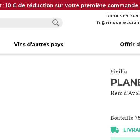
t :
10 € de réduction sur votre première commande
0800 907 369
fr@vinoseleccio
Rechercher
Rechercher
Vins d'autres pays
Offrir 
Sicilia
PLAN
Nero d´Avo
Bouteille 75
LIVRA