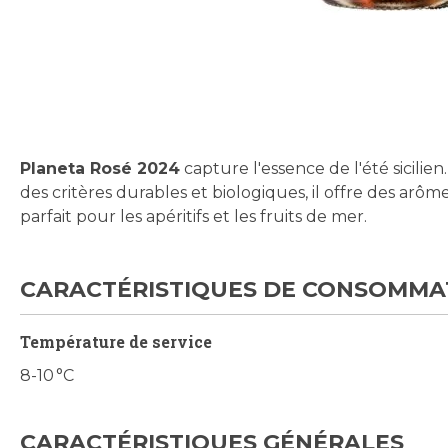
Skip
to
the
beginning
Planeta Rosé 2024
capture l'essence de l'été sicilien
of
des critères durables et biologiques, il offre des arôme
the
parfait pour les apéritifs et les fruits de mer.
images
gallery
CARACTÉRISTIQUES DE CONSOMMA
Température de service
8-10 °C
CARACTÉRISTIQUES GÉNÉRALES