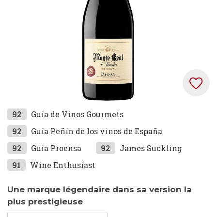
Skip
92
Guía de Vinos Gourmets
to
92
Guía Peñín de los vinos de España
the
92
Guía Proensa
92
James Suckling
beginning
of
91
Wine Enthusiast
the
images
Une marque légendaire dans sa version la
gallery
plus prestigieuse