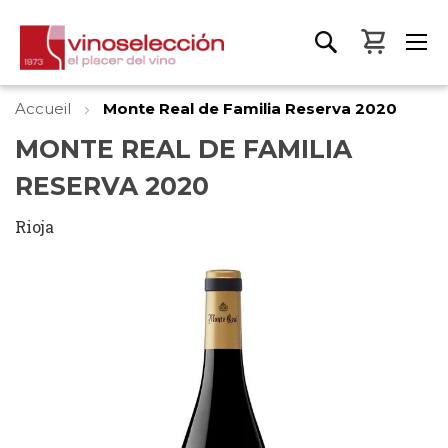
Mon pa
Accueil
Monte Real de Familia Reserva 2020
MONTE REAL DE FAMILIA
RESERVA 2020
Rioja
Skip
to
the
end
of
the
images
gallery