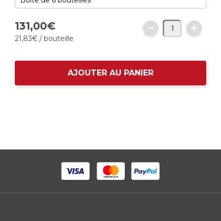
131,
00
€
21,
83
€
/ bouteille
AJOUTER AU PANIER