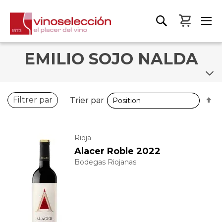
Mon pa
EMILIO SOJO NALDA
P
P
Filtrer par
Trier par
Trier par
o
o
d
d
Rioja
Alacer Roble 2022
Bodegas Riojanas