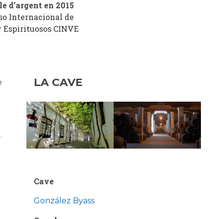
le d’argent en 2015
so Internacional de
y Espirituosos CINVE
LA CAVE
e
Cave
González Byass