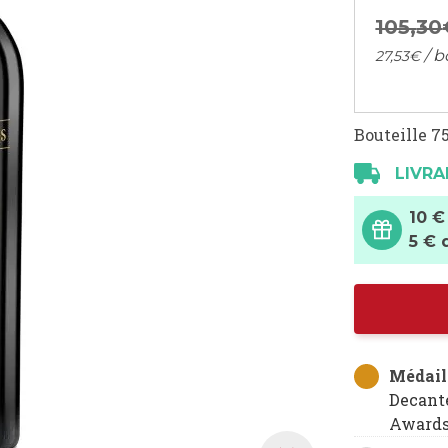
105,
30
/ b
27,
53
€
Bouteille 75
LIVRA
10 €
5 € 
Médaill
Decant
Award