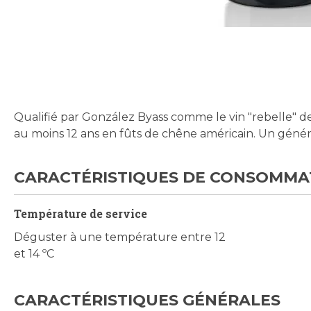
Skip
to
the
beginning
Qualifié par González Byass comme le vin "rebelle" d
of
au moins 12 ans en fûts de chêne américain. Un géné
the
images
gallery
CARACTÉRISTIQUES DE CONSOMMA
Température de service
Déguster à une température entre 12
et 14 ºC
CARACTÉRISTIQUES GÉNÉRALES