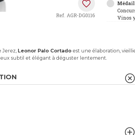
Médail
Concur
Ref.
AGR-DG0116
Vinos 
e Jerez,
Leonor Palo Cortado
est une élaboration, vieilli
reux subtil et élégant à déguster lentement.
TION