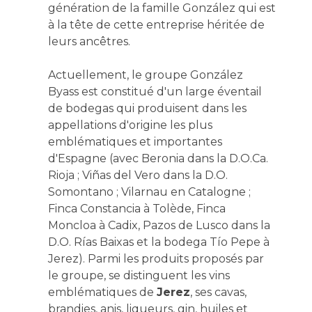
génération de la famille González qui est
à la tête de cette entreprise héritée de
leurs ancêtres.
Actuellement, le groupe González
Byass est constitué d'un large éventail
de bodegas qui produisent dans les
appellations d'origine les plus
emblématiques et importantes
d'Espagne (avec Beronia dans la D.O.Ca.
Rioja ; Viñas del Vero dans la D.O.
Somontano ; Vilarnau en Catalogne ;
Finca Constancia à Tolède, Finca
Moncloa à Cadix, Pazos de Lusco dans la
D.O. Rías Baixas et la bodega Tío Pepe à
Jerez). Parmi les produits proposés par
le groupe, se distinguent les vins
emblématiques de
Jerez
, ses cavas,
brandies, anis, liqueurs, gin, huiles et