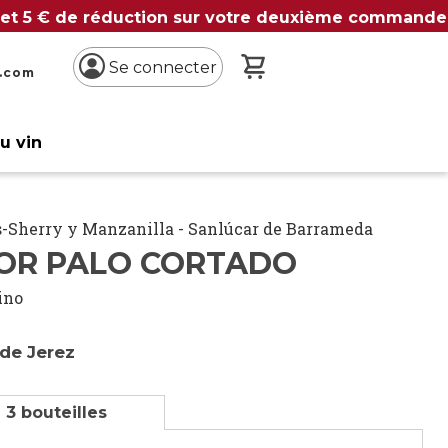
 et 5 € de réduction sur votre deuxième commande
Mon panier
Se connecter
n.com
du vin
-Sherry y Manzanilla - Sanlúcar de Barrameda
OR PALO CORTADO
ino
 de Jerez
 3 bouteilles