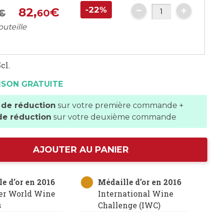
-22%
82,
€
€
60
outeille
cl.
ISON GRATUITE
 de réduction
sur votre première commande +
de réduction
sur votre deuxième commande
AJOUTER AU PANIER
e d’or en 2016
Médaille d’or en 2016
er World Wine
International Wine
s
Challenge (IWC)