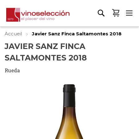
Mon pa
Accueil
Javier Sanz Finca Saltamontes 2018
JAVIER SANZ FINCA
SALTAMONTES 2018
Rueda
Skip
to
the
end
of
the
images
gallery