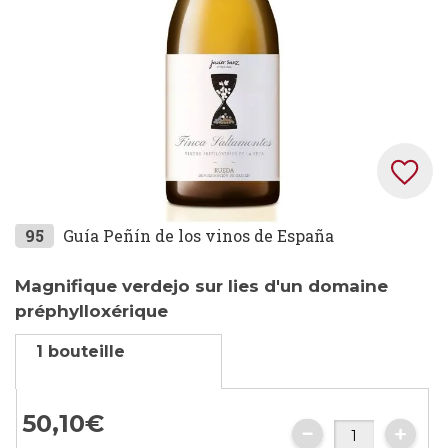
Skip
95
Guía Peñín de los vinos de España
to
the
Magnifique verdejo sur lies d'un domaine
beginning
préphylloxérique
of
1 bouteille
the
images
gallery
50,
10
€