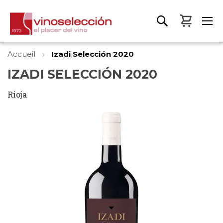
Mon pa
Accueil
Izadi Selección 2020
IZADI SELECCIÓN 2020
Rioja
Skip
to
the
end
of
the
images
gallery