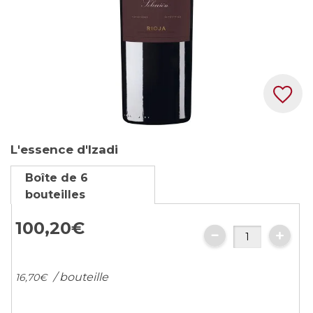
Skip
L'essence d'Izadi
to
the
Boîte de 6
beginning
bouteilles
of
the
100,
20
€
images
gallery
/ bouteille
16,
70
€