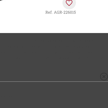
Ref.
AGR-226015
ar de Burbia
, l'une des caves les plus sérieuses et
des raisins provenant du paraje Valdaiga à Valtuille de
t la vision d'une maison qui mise sur des pratiques
ilibré, c'est un vin qui s'exprime avec une voix propre.
TION
sommation
 de 2028