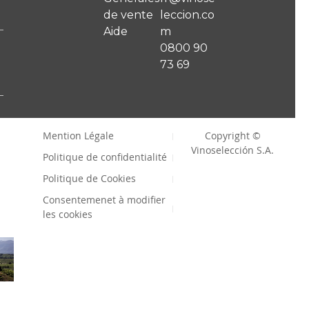
de vente
leccion.co
Aide
m
0800 90
73 69
Mention Légale
Copyright ©
Vinoselección S.A.
Politique de confidentialité
Politique de Cookies
Consentemenet à modifier
les cookies