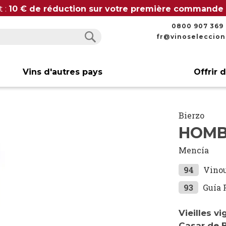
t :
10 € de réduction sur votre première commande
0800 907 369
fr@vinoseleccio
Rechercher
Rechercher
Vins d'autres pays
Offrir 
Bierzo
HOMB
Mencía
94
Vino
93
Guía 
Vieilles v
Casar de 