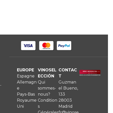
EUROPE
VINOSEL
CONTAC
Espagne
ECCIÓN
T
Allemagn
Qui
Guzman
e
sommes-
el Bueno,
Pays-Bas
nous?
133
Royaume
Condition
28003
Uni
s
Madrid
Générales
fr@vinose