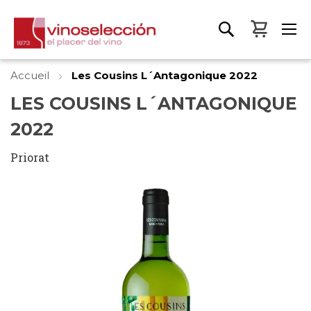
Mon pa
Accueil
Les Cousins L´Antagonique 2022
LES COUSINS L´ANTAGONIQUE
2022
Priorat
Skip
to
the
end
of
the
images
gallery