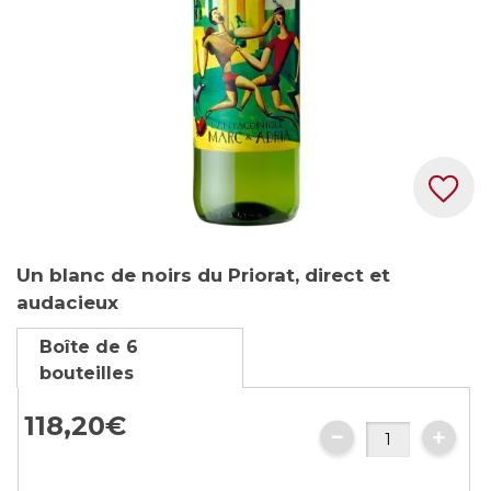
Skip
Un blanc de noirs du Priorat, direct et
to
audacieux
the
beginning
Boîte de 6
of
bouteilles
the
images
118,
20
€
gallery