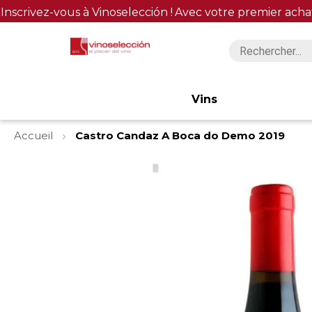
Inscrivez-vous à Vinoselección !
Avec votre premier acha
Vins
Accueil
Castro Candaz A Boca do Demo 2019
Skip
to
the
end
of
the
images
gallery