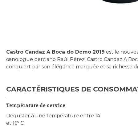
Skip
to
the
beginning
Castro Candaz A Boca do Demo 2019
est le nouve
of
œnologue berciano Raúl Pérez. Castro Candaz A Boc
the
conquiert par son élégance marquée et sa richesse 
images
gallery
CARACTÉRISTIQUES DE CONSOMMA
Température de service
Déguster à une température entre 14
et 16º C