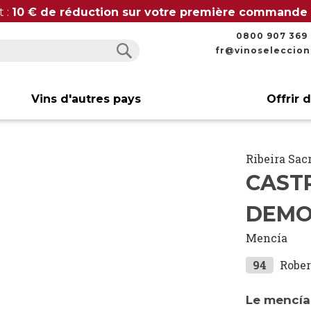
t :
10 € de réduction sur votre première commande
0800 907 369
fr@vinoseleccio
Rechercher
Rechercher
Vins d'autres pays
Offrir 
Ribeira Sac
CAST
DEMO
Mencía
94
Rober
Le mencía 