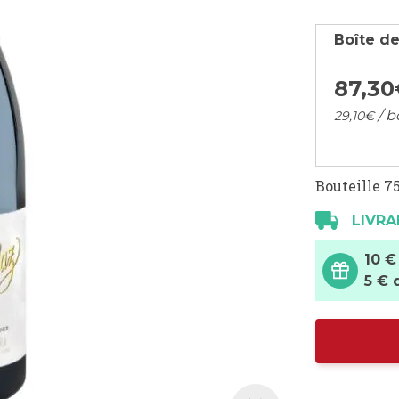
Boîte de
87,
30
/ b
29,
10
€
Bouteille 75
LIVRA
10 €
5 € 