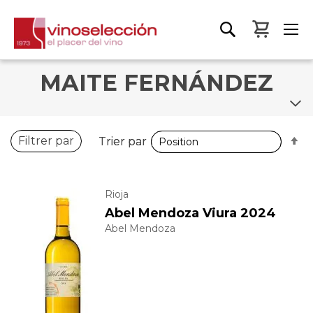
Mon pa
MAITE FERNÁNDEZ
P
P
Filtrer par
Trier par
Trier par
o
o
d
d
Rioja
Abel Mendoza Viura 2024
Abel Mendoza