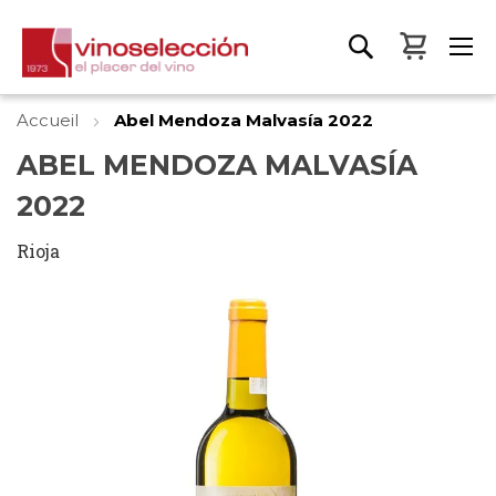
Mon pa
Accueil
Abel Mendoza Malvasía 2022
ABEL MENDOZA MALVASÍA
2022
Rioja
Skip
to
the
end
of
the
images
gallery