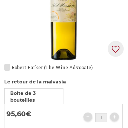
Skip
Robert Parker (The Wine Advocate)
to
the
Le retour de la malvasía
beginning
Boîte de 3
of
bouteilles
the
images
95,
60
€
gallery